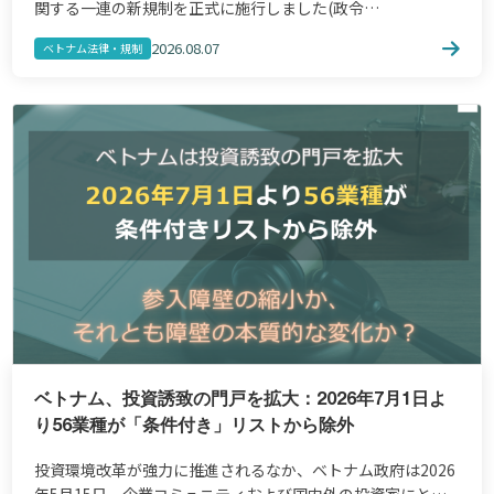
関する一連の新規制を正式に施行しました(政令
254/2026/NĐ-CP、政令252/2026/NĐ-CP、通達89, 90,
2026.08.07
ベトナム法律・規制
91/2026/TT-BTC)。 […]
ベトナム、投資誘致の門戸を拡大：2026年7月1日よ
り56業種が「条件付き」リストから除外
投資環境改革が強力に推進されるなか、ベトナム政府は2026