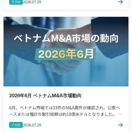
2026.07.29
その他
ジネスチャンスの発掘や市場拡大を検討する企業にとって、
[…]
2026年6月 ベトナムM&A市場動向
6月、ベトナム市場では33件のM&A案件が確認され、公表ベ
ースまたは推計の取引総額は約10億米ドルとなりました。 注
目すべき主要分野としては、不動産、消費財、金融、建設・
2026.07.29
その他
エンジニアリングが取引件数で市場を牽引しま […]