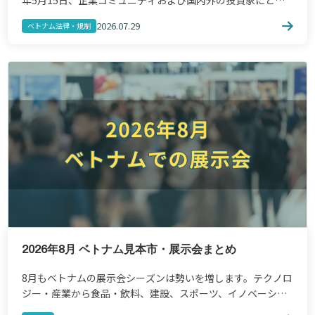
年5月15日、企業コミュニティおよび国内外の投資家にとっ
て画期的な意味を持つ政府決議第66.17/2026/NQ-CP号を公
2026.07.29
ベトナム法律・規制
布しました。 注目すべき数字 本決議の […]
2026年8月 ベトナム見本市・展示会まとめ
8月もベトナムの展示会シーズンは勢いを増します。テクノロ
ジー・産業から食品・飲料、建設、スポーツ、イノベーショ
ン、水産・半導体まで、多彩な分野で商機が広がります。 ビ