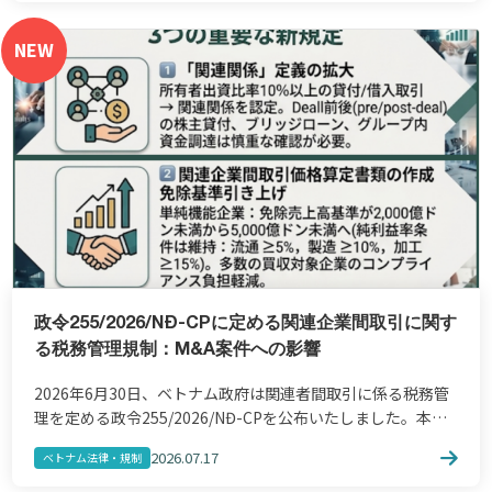
NEW
政令255/2026/NĐ-CPに定める関連企業間取引に関す
る税務管理規制：M&A案件への影響
2026年6月30日、ベトナム政府は関連者間取引に係る税務管
理を定める政令255/2026/NĐ-CPを公布いたしました。本政
令は2026年7月1日より施行され、2026年度の法人税課税期
2026.07.17
ベトナム法律・規制
間から適用されます。 3つの改正 […]