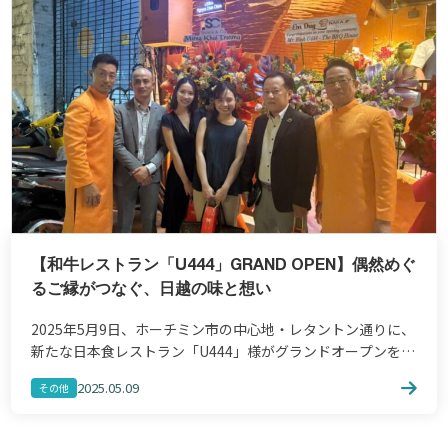
【和牛レストラン「U444」GRAND OPEN】偶然めぐ
るご縁がつなぐ、日越の味と想い
2025年5月9日、ホーチミン市の中心地・レタントン通りに、
新たな日本食レストラン「U444」様がグランドオープンを迎
えられました。SOLARA & COとしても心よりお祝い申し上げ
2025.05.09
その他
ます。 「U444」の創立者の […]