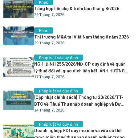
Khác
Tổng hợp hội chợ & triển lãm tháng 8/2026
29 Tháng 7, 2026
Khác
Thị trường M&A tại Việt Nam tháng 6 năm 2026
29 Tháng 7, 2026
Pháp luật và quy định
NGHỊ ĐỊNH 255/2026/NĐ-CP quy định về quản
lý thuế đối với giao dịch liên kết: ẢNH HƯỞNG
17 Tháng 7, 2026
GÌ ĐẾN CÁC THƯƠNG VỤ M&A
Pháp luật và quy định
[Cập nhật chính sách] Thông tư 20/2026/TT-
BTC về Thuế Thu nhập doanh nghiệp và Dự
14 Tháng 7, 2026
thảo Nghị định hướng dẫn Luật Thuế Thu nhập
doanh nghiệp: Những lưu ý đối với doanh
Pháp luật và quy định
nghiệp nước ngoài
Doanh nghiệp FDI quy mô nhỏ và vừa có thể
được miễn thuế thu nhập doanh nghiệp trong 3